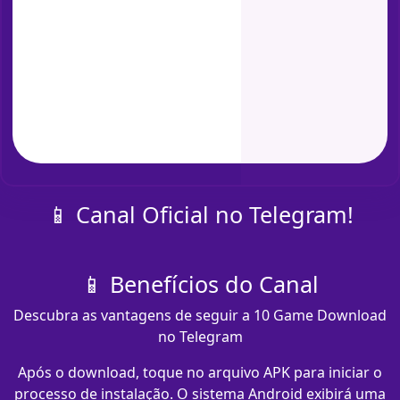
📱 Canal Oficial no Telegram!
📱 Benefícios do Canal
Descubra as vantagens de seguir a 10 Game Download
no Telegram
Após o download, toque no arquivo APK para iniciar o
processo de instalação. O sistema Android exibirá uma