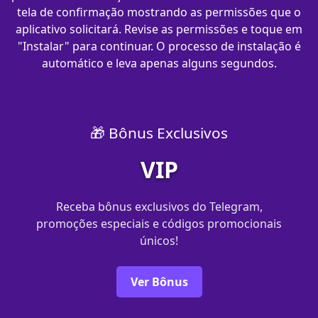
tela de confirmação mostrando as permissões que o
aplicativo solicitará. Revise as permissões e toque em
"Instalar" para continuar. O processo de instalação é
automático e leva apenas alguns segundos.
🎁 Bônus Exclusivos
VIP
Receba bônus exclusivos do Telegram,
promoções especiais e códigos promocionais
únicos!
Ver Bônus