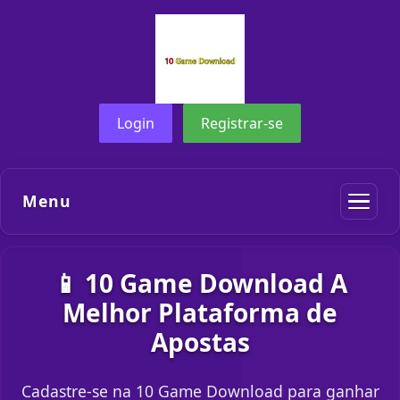
Login
Registrar-se
Menu
📱 10 Game Download A
Melhor Plataforma de
Apostas
Cadastre-se na 10 Game Download para ganhar