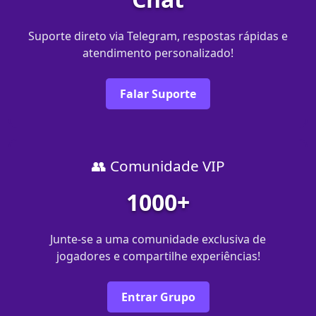
Suporte direto via Telegram, respostas rápidas e
atendimento personalizado!
Falar Suporte
👥 Comunidade VIP
1000+
Junte-se a uma comunidade exclusiva de
jogadores e compartilhe experiências!
Entrar Grupo