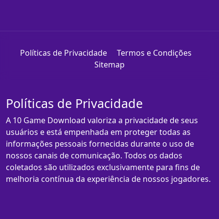
Políticas de Privacidade
Termos e Condições
Sitemap
Políticas de Privacidade
A 10 Game Download valoriza a privacidade de seus
usuários e está empenhada em proteger todas as
informações pessoais fornecidas durante o uso de
nossos canais de comunicação. Todos os dados
coletados são utilizados exclusivamente para fins de
melhoria contínua da experiência de nossos jogadores.