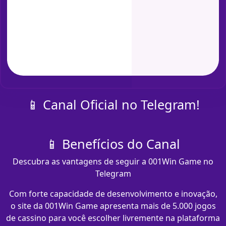
📱 Canal Oficial no Telegram!
📱 Benefícios do Canal
Descubra as vantagens de seguir a 001Win Game no
Telegram
Com forte capacidade de desenvolvimento e inovação,
o site da 001Win Game apresenta mais de 5.000 jogos
de cassino para você escolher livremente na plataforma