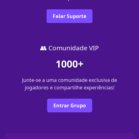
Falar Suporte
👥 Comunidade VIP
1000+
Junte-se a uma comunidade exclusiva de
jogadores e compartilhe experiências!
Entrar Grupo